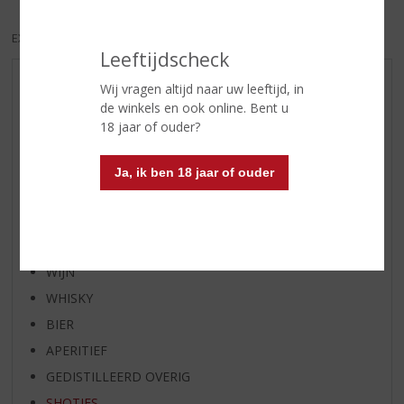
EXCL. BTW
INCL. BTW
Leeftijdscheck
AANBIEDINGEN
Wij vragen altijd naar uw leeftijd, in
de winkels en ook online. Bent u
WIJN VAN DE MAAND
18 jaar of ouder?
WHISKY VAN DE MAAND
RUM VAN DE MAAND
Ja, ik ben 18 jaar of ouder
BIER VAN DE MAAND
SPIRIT VAN DE MAAND
EXCLUSIEF TOPSLIJTER
WIJN
WHISKY
BIER
APERITIEF
GEDISTILLEERD OVERIG
SHOTJES