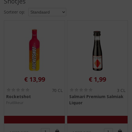
Shotjes
S
p
Sorteer op:
r
i
n
g
n
a
a
r
d
e
n
€
13,99
€
1,99
a
v
(
(
70 CL
3 CL
i
0
0
Rocketshot
Salmari Premium Salmiak
,
,
g
Liquor
Fruitlikeur
0
0
a
/
/
t
5
5
)
)
i
e