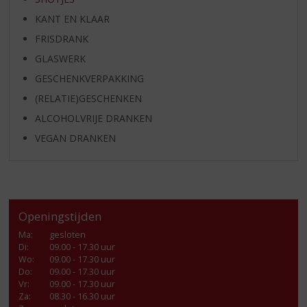
KANT EN KLAAR
FRISDRANK
GLASWERK
GESCHENKVERPAKKING
(RELATIE)GESCHENKEN
ALCOHOLVRIJE DRANKEN
VEGAN DRANKEN
Openingstijden
Ma
:
gesloten
Di
:
09.00 - 17.30 uur
Wo
:
09.00 - 17.30 uur
Do
:
09.00 - 17.30 uur
Vr
:
09.00 - 17.30 uur
Za
:
08.30 - 16.30 uur