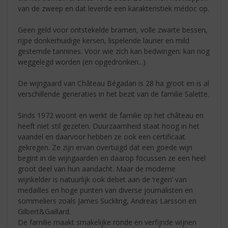
van de zweep en dat leverde een karakteristiek médoc op.
Geen geld voor ontstekelde bramen, volle zwarte bessen,
rijpe donkerhuidige kersen, lispelende laurier en mild
gestemde tannines. Voor wie zich kan bedwingen: kan nog
weggelegd worden (en opgedronken...).
De wijngaard van Château Bégadan is 28 ha groot en is al
verschillende generaties in het bezit van de familie Salette.
Sinds 1972 woont en werkt de familie op het château en
heeft niet stil gezeten. Duurzaamheid staat hoog in het
vaandel en daarvoor hebben ze ook een certificaat
gekregen. Ze zijn ervan overtuigd dat een goede wijn
begint in de wijngaarden en daarop focussen ze een heel
groot deel van hun aandacht. Maar de moderne
wijnkelder is natuurlijk ook debet aan de ‘regen’ van
medailles en hoge punten van diverse journalisten en
sommeliers zoals James Suckling, Andreas Larsson en
Gilbert&Gaillard.
De familie maakt smakelijke ronde en verfijnde wijnen