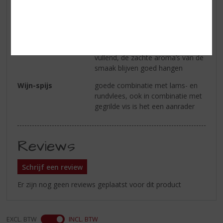
Smaak
in de smaak vind je wat toast en
vanille naast de rijke tonen van
donker fruit
Afdronk
de afdronk is lang en mond
vullend, de zachte aroma’s van de
smaak blijven goed hangen
Wijn-spijs
goede combinatie met lams- en
rundvlees, ook in combinatie met
gegrilde vis is het een aanrader
Reviews
Schrijf een review
Er zijn nog geen reviews geplaatst voor dit product
EXCL. BTW
INCL. BTW