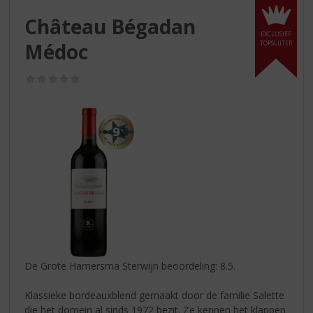
S
p
Château Bégadan
r
EXCLUSIEF
Médoc
TOPSLIJTER
i
n
g
(0,0
/
n
5)
a
a
r
d
e
n
a
v
i
g
a
De Grote Hamersma Sterwijn beoordeling: 8.5.
t
i
Klassieke bordeauxblend gemaakt door de familie Salette
e
die het domein al sinds 1972 bezit. Ze kennen het klappen