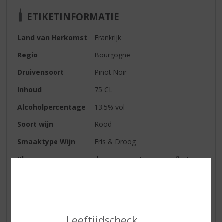
ETIKETINFORMATIE
Land van Herkomst
Frankrijk
Regio
Bourgogne
Druivensoort
Pinot Noir
Inhoud
75 CL
Alcoholpercentage
13.5% vol
Soort wijn
Rood
Smaaktype Wijn
Fris & Droog
Kleur
diep paars met granaatreflecties
Geur
een zeer fruitig boeket (zwarte
bessen, kersen, morellen kersen,
bramen)
Smaak
in de mond smelten de tannines
Leeftijdscheck