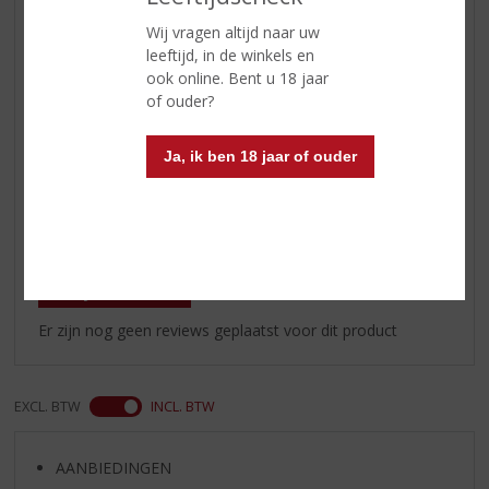
en maken plaats voor een stevige
en fluweelzachte structuur met
Wij vragen altijd naar uw
frisheid aan het einde
leeftijd, in de winkels en
ook online. Bent u 18 jaar
Wijn-spijs
lekker bij delicate gerechten zoals
of ouder?
vleespasteien, gevogelte of zelfs
een stoofpot. Het past ook
Ja, ik ben 18 jaar of ouder
perfect bij gekookte kazen.
Reviews
Schrijf een review
Er zijn nog geen reviews geplaatst voor dit product
EXCL. BTW
INCL. BTW
AANBIEDINGEN