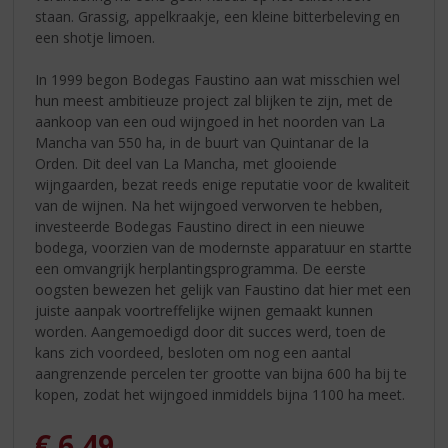
staan. Grassig, appelkraakje, een kleine bitterbeleving en
een shotje limoen.
In 1999 begon Bodegas Faustino aan wat misschien wel
hun meest ambitieuze project zal blijken te zijn, met de
aankoop van een oud wijngoed in het noorden van La
Mancha van 550 ha, in de buurt van Quintanar de la
Orden. Dit deel van La Mancha, met glooiende
wijngaarden, bezat reeds enige reputatie voor de kwaliteit
van de wijnen. Na het wijngoed verworven te hebben,
investeerde Bodegas Faustino direct in een nieuwe
bodega, voorzien van de modernste apparatuur en startte
een omvangrijk herplantingsprogramma. De eerste
oogsten bewezen het gelijk van Faustino dat hier met een
juiste aanpak voortreffelijke wijnen gemaakt kunnen
worden. Aangemoedigd door dit succes werd, toen de
kans zich voordeed, besloten om nog een aantal
aangrenzende percelen ter grootte van bijna 600 ha bij te
kopen, zodat het wijngoed inmiddels bijna 1100 ha meet.
€
6,49