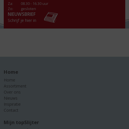
Za
:
08.30 - 16.30 uur
Zo:
gesloten
NIEUWSBRIEF
Schrijf je hier in
Home
Home
Assortiment
Over ons
Nieuws
Inspiratie
Contact
Mijn topSlijter