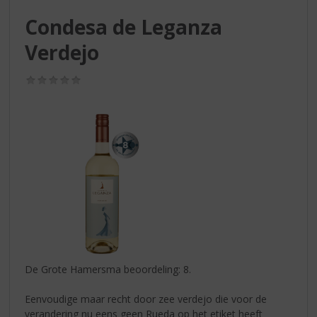
S
p
Condesa de Leganza
r
Verdejo
i
n
g
(0,0
/
n
5)
a
a
r
d
e
n
a
v
i
g
a
De Grote Hamersma beoordeling: 8.
t
i
Eenvoudige maar recht door zee verdejo die voor de
e
verandering nu eens geen Rueda op het etiket heeft