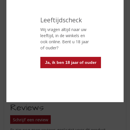
Kleur
helder lichtgeel
Geur
fris aroma van tropisch fruit,
Leeftijdscheck
ananas, citrus, een lichte toon van
venkel en vers gemaaid gras
Wij vragen altijd naar uw
leeftijd, in de winkels en
Smaak
Soepele en frisse smaak, mooie
ook online. Bent u 18 jaar
balans tussen de zuren en de
of ouder?
florale, kruidige impressies
Wijn-spijs
Prima aperitief en maaltijdwijn bij
Ja, ik ben 18 jaar of ouder
salades, vis en schaaldieren, wit
vlees van de barbecue of de grill.
Serveertip
10 - 12 °C
Reviews
Schrijf een review
Er zijn nog geen reviews geplaatst voor dit product