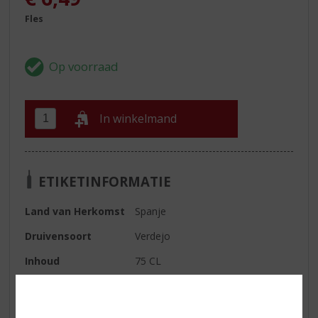
Fles
In winkelmand
ETIKETINFORMATIE
Land van Herkomst
Spanje
Druivensoort
Verdejo
Inhoud
75 CL
Alcoholpercentage
13% vol
Soort wijn
Wit