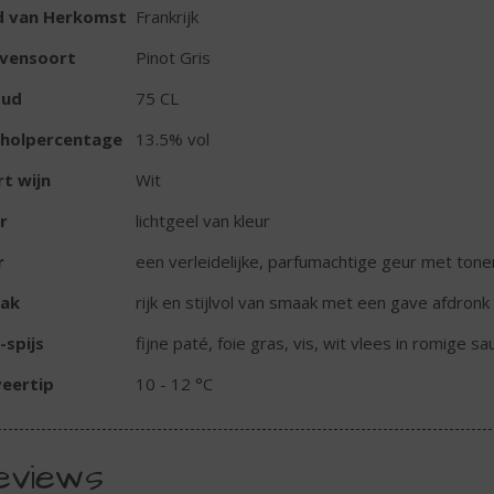
d van Herkomst
Frankrijk
ivensoort
Pinot Gris
oud
75 CL
oholpercentage
13.5% vol
t wijn
Wit
r
lichtgeel van kleur
r
een verleidelijke, parfumachtige geur met tonen 
ak
rijk en stijlvol van smaak met een gave afdronk
-spijs
fijne paté, foie gras, vis, wit vlees in romige sa
eertip
10 - 12 °C
eviews