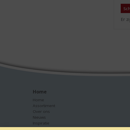
Sch
Er z
Home
Home
Assortiment
Over ons
Nieuws
Inspiratie
Contact