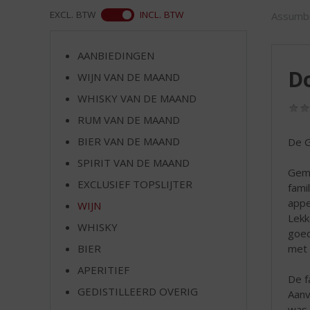
d
ASS
EXCL. BTW
INCL. BTW
Assumb
S
p
r
AANBIEDINGEN
i
Do
WIJN VAN DE MAAND
n
g
WHISKY VAN DE MAAND
n
RUM VAN DE MAAND
a
a
BIER VAN DE MAAND
De G
r
SPIRIT VAN DE MAAND
d
Gema
EXCLUSIEF TOPSLIJTER
e
fami
n
appe
WIJN
a
Lekk
WHISKY
v
goed
i
met 
BIER
g
APERITIEF
a
De f
t
GEDISTILLEERD OVERIG
Aanv
i
was 