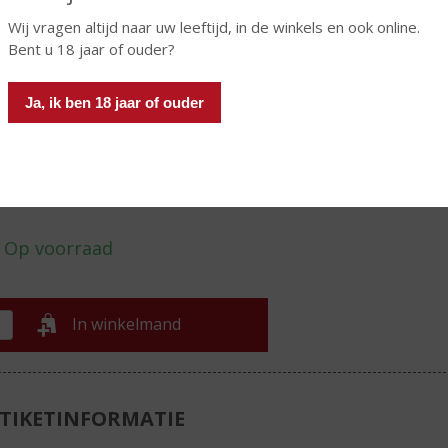
de Elzas. Het bedrijf is nog altijd voor 100% in handen van de
Wij vragen altijd naar uw leeftijd, in de winkels en ook online.
lie . Momenteel zijn er twee generaties Dopff in het bedrijf
Bent u 18 jaar of ouder?
ef: Pierre-Etienne Dopff en Etienne-Arnaud Dopff. Met bijna 9
is Domaines Dopff de grootste eigenaar in Riquewihr's
emde Grand Cru 'Schoenenbourg'.
Ja, ik ben 18 jaar of ouder
€
15,99
Fles
In winkelmand
TIKETINFORMATIE