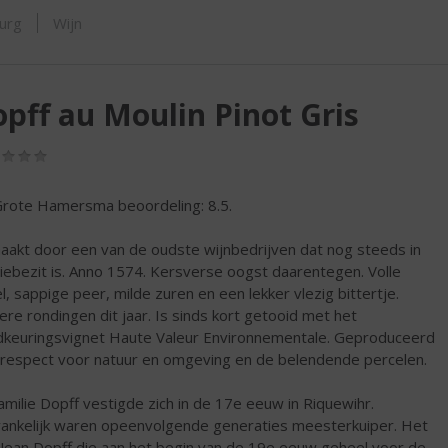
ORTIMENT
urg
Wijn
pff au Moulin Pinot Gris
(0,0
/
5)
rote Hamersma beoordeling: 8.5.
akt door een van de oudste wijnbedrijven dat nog steeds in
liebezit is. Anno 1574. Kersverse oogst daarentegen. Volle
l, sappige peer, milde zuren en een lekker vlezig bittertje.
ere rondingen dit jaar. Is sinds kort getooid met het
keuringsvignet Haute Valeur Environnementale. Geproduceerd
respect voor natuur en omgeving en de belendende percelen.
amilie Dopff vestigde zich in de 17e eeuw in Riquewihr.
ankelijk waren opeenvolgende generaties meesterkuiper. Het
Jean Dopff die aan het begin van de 19e eeuw geheel voor de