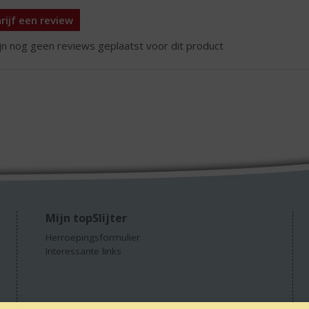
rijf een review
ijn nog geen reviews geplaatst voor dit product
Mijn topSlijter
Herroepingsformulier
Interessante links