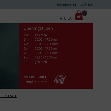
Inloggen mijn topSlijter
P
0
€
0,00
r
i
Openingstijden
j
s
Ma
:
gesloten
Di
:
09.00 - 17.30 uur
:
Wo
:
09.00 - 17.30 uur
Do
:
09.00 - 17.30 uur
Vr
:
09.00 - 17.30 uur
Za
:
08.30 - 16.30 uur
Zo:
gesloten
NIEUWSBRIEF
Schrijf je hier in
CONTACT