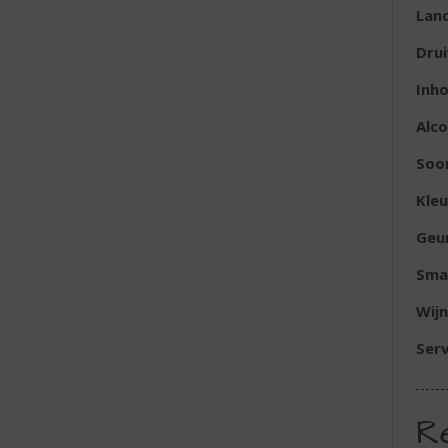
Lan
Dru
Inh
Alc
Soor
Kleu
Geu
Sma
Wijn
Serv
R