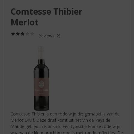
S
p
Comtesse Thibier
r
Merlot
i
n
g
(2,8
(reviews: 2)
/
n
5)
a
a
r
d
e
n
a
v
i
g
a
Comtesse Thibier is een rode wijn die gemaakt is van de
t
Merlot Druif. Deze druif komt uit het Vin de Pays de
i
l’Aaude gebied in Frankrijk. Een typische Franse rode wijn
e
waarvan de kleur prachtig rood is met ronde reflecties. De