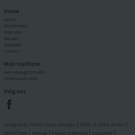
Home
Home
Assortiment
Over ons
Nieuws
Inspiratie
Contact
Mijn topSlijter
Herroepingsformulier
Interessante links
Volg ons
F
a
Designed by YOOKY smart concepts
GEEN 18 GEEN alcohol
IDIN/ITSME
sitemap
Privacy Statement
Disclaimer