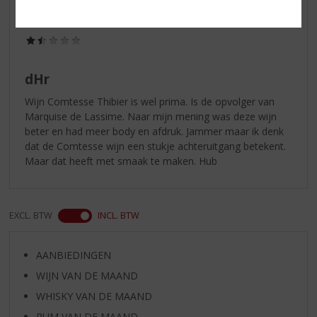
Hub
05-03-2020
(1,5
/
5)
dHr
Wijn Comtesse Thibier is wel prima. Is de opvolger van
Marquise de Lassime. Naar mijn mening was deze wijn
beter en had meer body en afdruk. Jammer maar ik denk
dat de Comtesse wijn een stukje achteruitgang betekent.
Maar dat heeft met smaak te maken. Hub
EXCL. BTW
INCL. BTW
AANBIEDINGEN
WIJN VAN DE MAAND
WHISKY VAN DE MAAND
RUM VAN DE MAAND