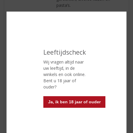
pasta’s.
Serveertip
de perfecte serveertemperatuur is
tussen de 16-18 graden.
Reviews
Leeftijdscheck
Schrijf een review
Wij vragen altijd naar
uw leeftijd, in de
Marlies
winkels en ook online.
14-09-2020
Bent u 18 jaar of
(4,0
ouder?
/
5)
Topwijntje
Ja, ik ben 18 jaar of ouder
Heerlijke toegankelijke wijn. Zachte Merlot met goede
afdronk.