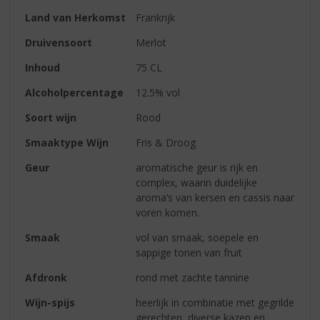
Land van Herkomst
Frankrijk
Druivensoort
Merlot
Inhoud
75 CL
Alcoholpercentage
12.5% vol
Soort wijn
Rood
Smaaktype Wijn
Fris & Droog
Geur
aromatische geur is rijk en
complex, waarin duidelijke
aroma’s van kersen en cassis naar
voren komen.
Smaak
vol van smaak, soepele en
sappige tonen van fruit
Afdronk
rond met zachte tannine
Wijn-spijs
heerlijk in combinatie met gegrilde
gerechten, diverse kazen en