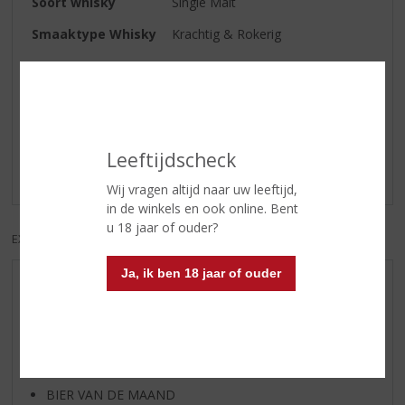
Soort whisky
Single Malt
Smaaktype Whisky
Krachtig & Rokerig
Reviews
Schrijf een review
Leeftijdscheck
Er zijn nog geen reviews geplaatst voor dit product
Wij vragen altijd naar uw leeftijd,
in de winkels en ook online. Bent
u 18 jaar of ouder?
EXCL. BTW
INCL. BTW
Ja, ik ben 18 jaar of ouder
AANBIEDINGEN
WIJN VAN DE MAAND
WHISKY VAN DE MAAND
RUM VAN DE MAAND
BIER VAN DE MAAND