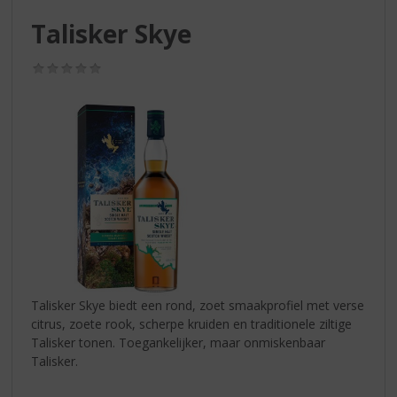
S
p
Talisker Skye
r
i
(0,0
n
/
g
5)
n
a
a
r
d
e
n
a
v
i
g
Talisker Skye biedt een rond, zoet smaakprofiel met verse
a
citrus, zoete rook, scherpe kruiden en traditionele ziltige
t
Talisker tonen. Toegankelijker, maar onmiskenbaar
i
Talisker.
e