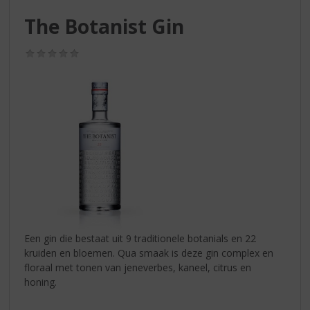
S
p
The Botanist Gin
r
i
(0,0
n
/
g
5)
n
a
a
r
d
e
n
a
v
i
g
Een gin die bestaat uit 9 traditionele botanials en 22
a
kruiden en bloemen. Qua smaak is deze gin complex en
t
floraal met tonen van jeneverbes, kaneel, citrus en
i
honing.
e