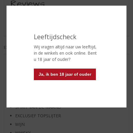
Reviews
Schrijf een review
Er zijn nog geen reviews geplaatst voor dit product
Leeftijdscheck
Wij vragen altijd naar uw leeftijd,
EXCL. BTW
INCL. BTW
in de winkels en ook online. Bent
u 18 jaar of ouder?
AANBIEDINGEN
WIJN VAN DE MAAND
Ja, ik ben 18 jaar of ouder
WHISKY VAN DE MAAND
RUM VAN DE MAAND
BIER VAN DE MAAND
SPIRIT VAN DE MAAND
EXCLUSIEF TOPSLIJTER
WIJN
WHISKY