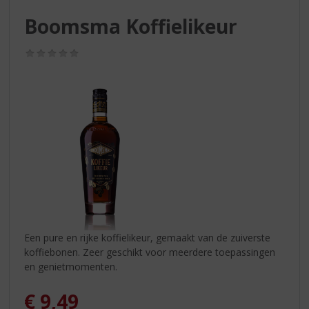
S
p
Boomsma Koffielikeur
r
i
(0,0
n
/
g
5)
n
a
a
r
d
e
n
a
v
i
g
Een pure en rijke koffielikeur, gemaakt van de zuiverste
a
koffiebonen. Zeer geschikt voor meerdere toepassingen
t
en genietmomenten.
i
e
€
9,49