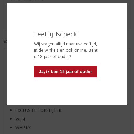
Schrijf een review
Er zijn nog geen reviews geplaatst voor dit product
Leeftijdscheck
EXCL. BTW
INCL. BTW
Wij vragen altijd naar uw leeftijd,
in de winkels en ook online. Bent
u 18 jaar of ouder?
AANBIEDINGEN
WIJN VAN DE MAAND
Ja, ik ben 18 jaar of ouder
WHISKY VAN DE MAAND
RUM VAN DE MAAND
BIER VAN DE MAAND
SPIRIT VAN DE MAAND
EXCLUSIEF TOPSLIJTER
WIJN
WHISKY