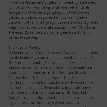
middel van traditionele Engelse rum blending technieken,
rum uit London weer terug op de kaart zetten. Zoals
vroeger, wordt de beste gerijpte rum uit de Caribbean
gehaald en in London geblend en voor een tweede
periode in vat ten ruste gelegd. Deze unieke vaardigheden
volgen de tradities welke zijn ontstaan in de 17e, 18e, en
19e eeuw. Zoals toen, worden er geen kleurstoffen of
suikers toegevoegd.
The Hayman Family.
De familie achter Charles Merser & Co. is niemand anders
dan de familie Hayman, uiteraard bekend van Hayman’s
Gin. Vanuit het blending house in Londen werken zij
samen met hen team om nieuwe en innoverende rum
blends te produceren om met de hele wereld te delen.
Charles Merser & Co. is een voortzetting van de
jarenlange betrokkenheid van de familie Hayman bij de
Londense rum handel. Generaties lang was de familie
betrokken bij het inkopen van rum uit de ‘West India
Docks’ om zo hen eigen blends te creëren. Vandaag de
dag zijn ze blij om deze lange erfenis voort te zetten door