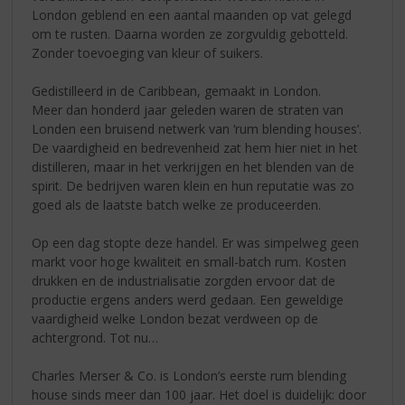
London geblend en een aantal maanden op vat gelegd
om te rusten. Daarna worden ze zorgvuldig gebotteld.
Zonder toevoeging van kleur of suikers.
Gedistilleerd in de Caribbean, gemaakt in London.
Meer dan honderd jaar geleden waren de straten van
Londen een bruisend netwerk van ‘rum blending houses’.
De vaardigheid en bedrevenheid zat hem hier niet in het
distilleren, maar in het verkrijgen en het blenden van de
spirit. De bedrijven waren klein en hun reputatie was zo
goed als de laatste batch welke ze produceerden.
Op een dag stopte deze handel. Er was simpelweg geen
markt voor hoge kwaliteit en small-batch rum. Kosten
drukken en de industrialisatie zorgden ervoor dat de
productie ergens anders werd gedaan. Een geweldige
vaardigheid welke London bezat verdween op de
achtergrond. Tot nu…
Charles Merser & Co. is London’s eerste rum blending
house sinds meer dan 100 jaar. Het doel is duidelijk: door