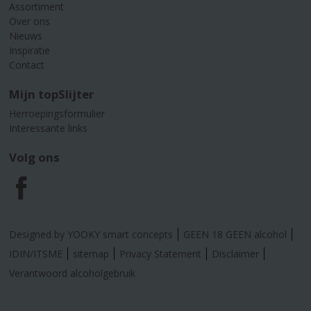
Assortiment
Over ons
Nieuws
Inspiratie
Contact
Mijn topSlijter
Herroepingsformulier
Interessante links
Volg ons
F
a
Designed by YOOKY smart concepts
GEEN 18 GEEN alcohol
c
IDIN/ITSME
sitemap
Privacy Statement
Disclaimer
Verantwoord alcoholgebruik
e