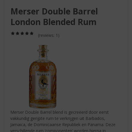
S
p
Merser Double Barrel
r
London Blended Rum
i
n
g
(5,0
(reviews: 1)
/
n
5)
a
a
r
d
e
n
a
v
i
g
a
Merser Double Barrel blend is gecreëerd door eerst
t
vakkundig gerijpte rum te verkrijgen uit Barbados,
i
Jamaica, de Dominicaanse Republiek en Panama. Deze
e
verschillende rum ‘componenten’ worden hierna in