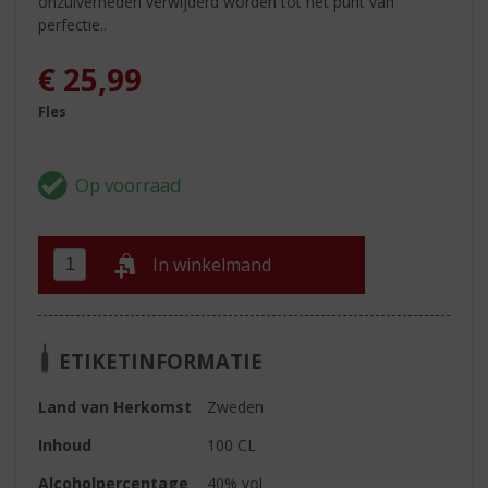
onzuiverheden verwijderd worden tot het punt van
perfectie..
€
25,99
Fles
In winkelmand
ETIKETINFORMATIE
Land van Herkomst
Zweden
Inhoud
100 CL
Alcoholpercentage
40% vol