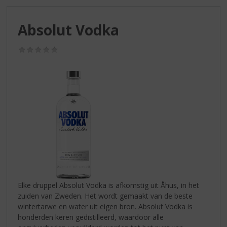
S
p
r
Absolut Vodka
i
n
(0,0
g
/
n
5)
a
a
r
d
e
n
a
v
i
g
a
Elke druppel Absolut Vodka is afkomstig uit Åhus, in het
t
zuiden van Zweden. Het wordt gemaakt van de beste
i
wintertarwe en water uit eigen bron. Absolut Vodka is
e
honderden keren gedistilleerd, waardoor alle