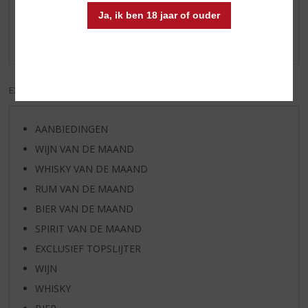
Ja, ik ben 18 jaar of ouder
Schrijf een review
Er zijn nog geen reviews geplaatst voor dit product
EXCL. BTW
INCL. BTW
AANBIEDINGEN
WIJN VAN DE MAAND
WHISKY VAN DE MAAND
RUM VAN DE MAAND
BIER VAN DE MAAND
SPIRIT VAN DE MAAND
EXCLUSIEF TOPSLIJTER
WIJN
WHISKY