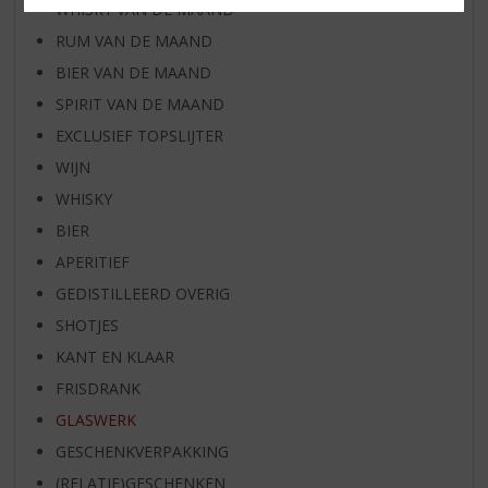
WHISKY VAN DE MAAND
RUM VAN DE MAAND
BIER VAN DE MAAND
SPIRIT VAN DE MAAND
EXCLUSIEF TOPSLIJTER
WIJN
WHISKY
BIER
APERITIEF
GEDISTILLEERD OVERIG
SHOTJES
KANT EN KLAAR
FRISDRANK
GLASWERK
GESCHENKVERPAKKING
(RELATIE)GESCHENKEN