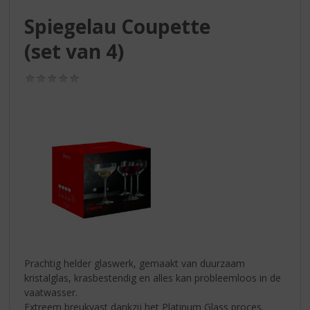
S
p
Spiegelau Coupette
r
(set van 4)
i
n
g
(0,0
/
n
5)
a
a
r
d
e
n
a
v
i
g
a
Prachtig helder glaswerk, gemaakt van duurzaam
t
kristalglas, krasbestendig en alles kan probleemloos in de
i
vaatwasser.
e
Extreem breukvast dankzij het Platinum Glass proces.