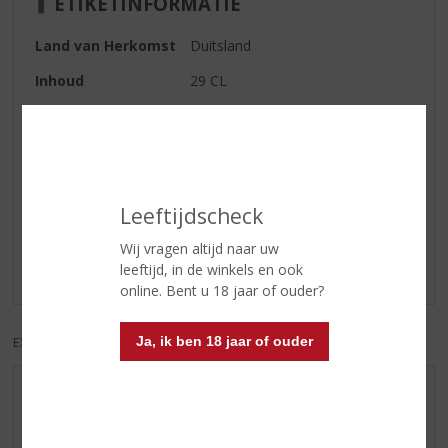
ETIKETINFORMATIE
Land van Herkomst
Duitsland
Inhoud
29 CL
Alcoholpercentage
0% vol
Reviews
Leeftijdscheck
Schrijf een review
Wij vragen altijd naar uw
leeftijd, in de winkels en ook
Er zijn nog geen reviews geplaatst voor dit product
online. Bent u 18 jaar of ouder?
Ja, ik ben 18 jaar of ouder
EXCL. BTW
INCL. BTW
AANBIEDINGEN
WIJN VAN DE MAAND