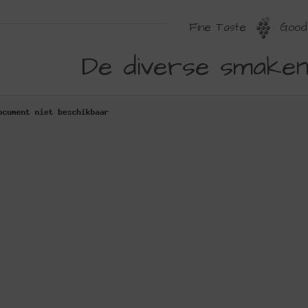
Fine Taste
Good 
E
De diverse smaken
IVERSE
MAKEN
AN
ERLOT