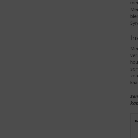
men
Mer
ble
Syr
In
Mer
ver
hou
ser
zoa
kaa
Ser
kam