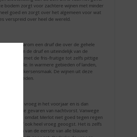
ze bodem zorgt voor zachtere wijnen met minder
k heel goed en zorgt over het algemeen voor wat
ces verspreid over heel de wereld.
aat en is daarom een druif die over de gehele
 smaak van de druif en uiteindelijk van de
an kleur met de fris-fruitige tot zelfs pittige
e en vanille. In warmere gebieden of landen,
 zeer fruitige kersensmaak. De wijnen uit deze
oelere gebieden.
ot bloeit al vroeg in het voorjaar en is dan
steld aan de gevaren van nachtvorst. Vanwege
ge bloei en omdat Merlot niet goed tegen regen
rdt de druif ook heel vroeg geoogst. Het is zelfs
f die als één van de eerste van alle blauwe