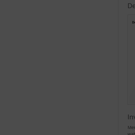
De
In
Mer
wat