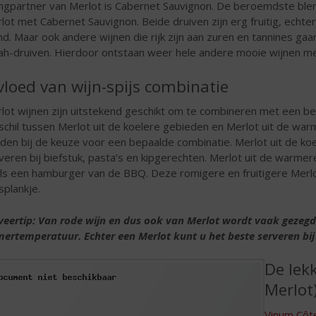
gpartner van Merlot is Cabernet Sauvignon. De beroemdste blend
lot met Cabernet Sauvignon. Beide druiven zijn erg fruitig, echter
nd. Maar ook andere wijnen die rijk zijn aan zuren en tannines g
ah-druiven. Hierdoor ontstaan weer hele andere mooie wijnen met
vloed van wijn-spijs combinatie
lot wijnen zijn uitstekend geschikt om te combineren met een bep
schil tussen Merlot uit de koelere gebieden en Merlot uit de war
den bij de keuze voor een bepaalde combinatie. Merlot uit de ko
veren bij biefstuk, pasta’s en kipgerechten. Merlot uit de warmer
ls een hamburger van de BBQ. Deze romigere en fruitigere Merl
splankje.
veertip: Van rode wijn en dus ook van Merlot wordt vaak gezegd d
ertemperatuur. Echter een Merlot kunt u het beste serveren bij
De lek
Merlot
Vinum Côt