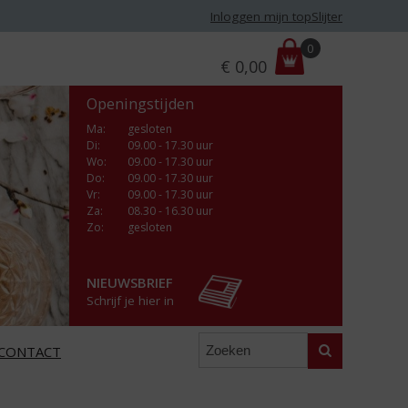
Inloggen mijn topSlijter
P
0
€
0,00
r
i
Openingstijden
j
s
Ma
:
gesloten
Di
:
09.00 - 17.30 uur
:
Wo
:
09.00 - 17.30 uur
Do
:
09.00 - 17.30 uur
Vr
:
09.00 - 17.30 uur
Za
:
08.30 - 16.30 uur
Zo:
gesloten
NIEUWSBRIEF
Schrijf je hier in
Zoeken
CONTACT