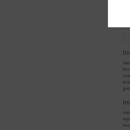
In
Mer
het
sta
kru
ged
In
Het
wij
hoo