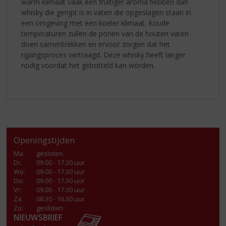
warm klimaat vaak een fruitiger aroma hebben dan
whisky die gerijpt is in vaten die opgeslagen staan in
een omgeving met een koeler klimaat. Koude
temperaturen zullen de poriën van de houten vaten
doen samentrekken en ervoor zorgen dat het
rijpingsproces vertraagd. Deze whisky heeft langer
nodig voordat het gebotteld kan worden.
Openingstijden
Ma
:
gesloten
Di
:
09.00 - 17.30 uur
Wo
:
09.00 - 17.30 uur
Do
:
09.00 - 17.30 uur
Vr
:
09.00 - 17.30 uur
Za
:
08.30 - 16.30 uur
Zo:
gesloten
NIEUWSBRIEF