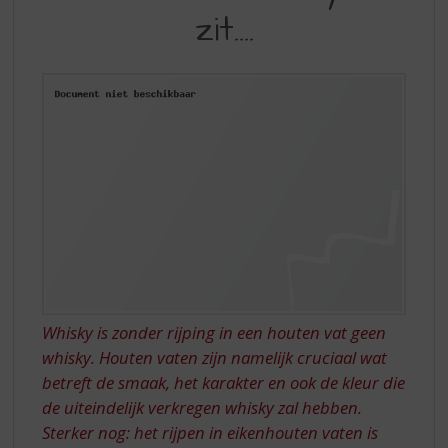
S
zit….
HET
p
r
(WHISKY)VAT
i
ZIT….
n
g
n
a
a
r
d
e
n
a
v
i
Whisky is zonder rijping in een houten vat geen
g
whisky. Houten vaten zijn namelijk cruciaal wat
a
t
betreft de smaak, het karakter en ook de kleur die
i
de uiteindelijk verkregen whisky zal hebben.
e
Sterker nog: het rijpen in eikenhouten vaten is