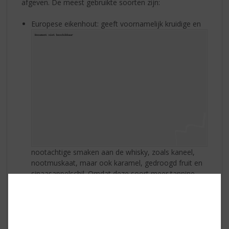
afgeven. De meest gebruikte soorten zijn:
Europese eikenhout: geeft voornamelijk kruidige en
nootachtige smaken aan de whisky, zoals kaneel,
nootmuskaat, maar ook karamel, gedroogd fruit en
sinaasappelschil. Omdat deze soort meer tannine
bevat, zal de whisky iets meer bitter en kruidig zijn. In
Schotland en Ierland wordt al meer dan 200 jaar
deze houtsoort gebruikt voor de productie van
whiskyvaten. Vooral Russisch, Spaans en Frans eiken.
Amerikaans wit eikenhout: geeft een diep gouden