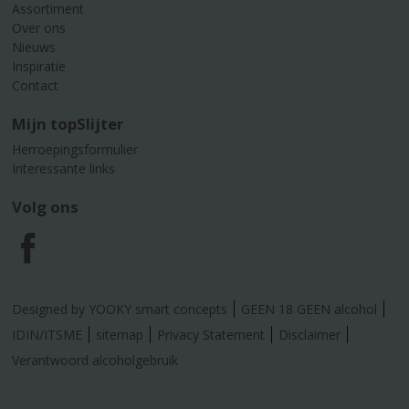
Assortiment
Over ons
Nieuws
Inspiratie
Contact
Mijn topSlijter
Herroepingsformulier
Interessante links
Volg ons
F
a
Designed by YOOKY smart concepts
GEEN 18 GEEN alcohol
c
IDIN/ITSME
sitemap
Privacy Statement
Disclaimer
Verantwoord alcoholgebruik
e