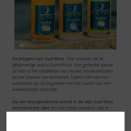
De jongens van Oud West.
Drie vrienden uit de
gelijknamige wijk in Oosterhout. Hun gedeelde passie
zit hem in het ontdekken van nieuwe smaaksensaties
en het beleven van avonturen. Tijdens één van hun
avonturen zijn zij begonnen met het maken van een
ambachtelijke Orancello.
Op een bourgondische avond in de wijk Oud West
ontstond het idee
om een nieuw avontuur aan te
gaan. De jongens zijn alle drie behoorlijk fan van een
goede cocktail tijdens het diner en om de avond af te
sluiten met een heerlijke digestief. Toch belandden zij