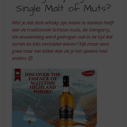
S
Single Malt of Muts?
MALT
p
r
i
Wist je dat deze whisky zijn naam te danken heeft
n
aan de traditionele Schotse muts, de Glengarry,
g
die eeuwenlang werd gedragen ook in de tijd dat
n
a
tartan en kilts verboden waren? Kijk maar eens
a
goed naar het etiket dan zie je het opeens heel
r
anders 😊
d
e
n
a
v
i
g
a
t
i
e