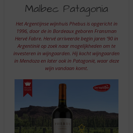
S
Malbec Patagonia
MALBEC
p
r
PATAGONIA
i
Het Argentijnse wijnhuis Phebus is opgericht in
n
1996, door de in Bordeaux geboren Fransman
g
Hervé Fabre. Hervé arriveerde begin jaren ‘90 in
n
a
Argentinië op zoek naar mogelijkheden om te
a
investeren in wijngaarden. Hij kocht wijngaarden
r
in Mendoza en later ook in Patagonië, waar deze
d
wijn vandaan komt.
e
n
a
v
i
g
a
t
i
e